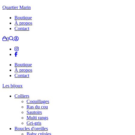
Quartier Marin
Boutique
À propos
Contact
0
Boutique
À propos
Contact
Les bijoux
Colliers
Coquillages
Ras du cou
Sautoirs
Multi rangs
Gri-gris
Boucles d'oreilles
Baby créoles