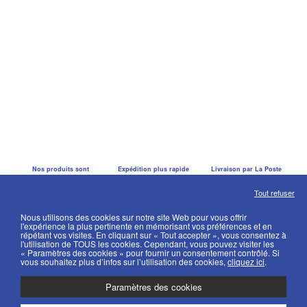
Nos produits sont
Expédition plus rapide
Livraison par La Poste
faits main
que la lumière
ou Mondial Relay
Tout refuser
Nous utilisons des cookies sur notre site Web pour vous offrir
l'expérience la plus pertinente en mémorisant vos préférences et en
répétant vos visites. En cliquant sur « Tout accepter », vous consentez à
Livraison offerte
Paiement par CB
l'utilisation de TOUS les cookies. Cependant, vous pouvez visiter les
dès 100€ d’achat
ou PayPal sécurisé
« Paramètres des cookies » pour fournir un consentement contrôlé. Si
vous souhaitez plus d’infos sur l’utilisation des cookies,
cliquez ici
.
Paramètres des cookies